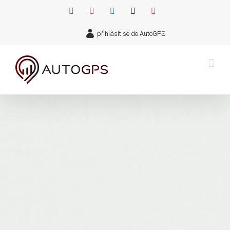
Přeskočit
Facebook
Instagram
LinkedIn
X
YouTube
na
přihlásit se do AutoGPS
obsah